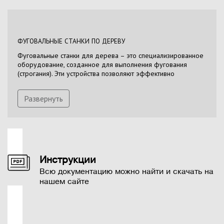
ФУГОВАЛЬНЫЕ СТАНКИ ПО ДЕРЕВУ
Фуговальные станки для дерева – это специализированное
оборудование, созданное для выполнения фугования
(строгания). Эти устройства позволяют эффективно
обрабатывать односторонние прямолинейные и плоские
поверхности деревянных деталей и заготовок, а также
Развернуть
формировать фаски под нужным углом благодаря
уникальной конструкции и технологическим решениям.
Фуговальные станки находят применение как в
промышленности, включая крупные и мелкие мебельные
фабрики, так и в частных мастерских для домашнего
использования. Они выделяются своей
производительностью, качеством выполнения работ и
Инструкции
высоким уровнем безопасности при эксплуатации.
Всю документацию можно найти и скачать на
нашем сайте