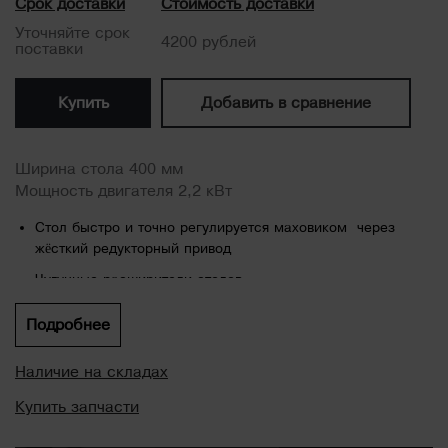
Срок доставки
Стоимость доставки
Уточняйте срок
4200 рублей
поставки
Купить
Добавить в сравнение
Ширина стола 400 мм
Мощность двигателя 2,2 кВт
Стол быстро и точно регулируется маховиком через
жёсткий редукторный привод
Чугунные расширители столов
Конструкция корпуса на мобильной базе
Подробнее
Конструкция из чугуна и стали обеспечивает устойчивость
и прочность
Наличие на складах
В режущих валах предусмотрены подпружиненные
Купить запчасти
регулировочные винты для обеспечения простоты и
точности регулировки ножей