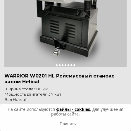
WARRIOR W0201 HL Рейсмусовый станокс
валом Helical
Ширина стола 500 мм
Мощность двигателя 3,7 кВт
Вал Helical
На сайте используются
файлы - cokkies
, для улучшения
341 700 ₽
работы сайта.
Наличие: мало
Принять
5
3 отзыва