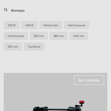
Фильтры
230 В
400 В
Helical вал
Настольные
Напольные
300 мм
380 мм
400 мм
500 мм
Турбина
Бестселлеры