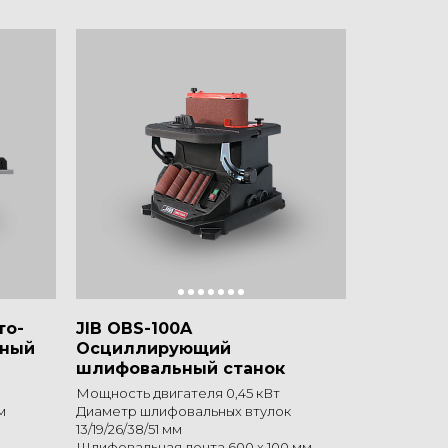
то-
JIB OBS-100A
ьный
Осциллирующий
шлифовальный станок
Мощность двигателя 0,45 кВт
м
Диаметр шлифовальных втулок
13/19/26/38/51 мм
Шлифовальная лента 600 х 100 мм