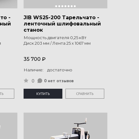
то -
JIB WS25-200 Tарельчато -
ьный
ленточный шлифовальный
станок
Мощность двигателя 0,25 кВт
м
Диск 203 мм / Лента 25 х 1067 мм
35 700 ₽
Наличие: достаточно
0
0 нет отзывов
ТЬ
КУПИТЬ
СРАВНИТЬ