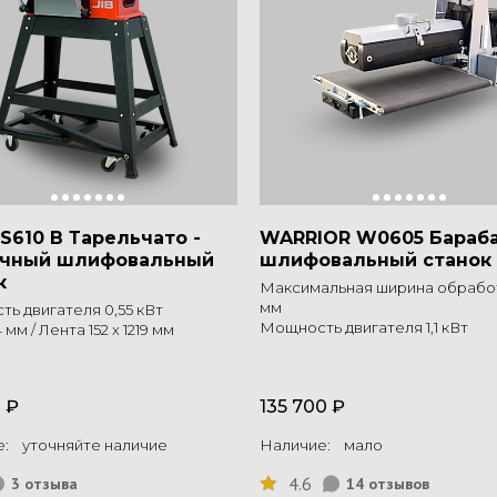
DS610 В Тарельчато -
WARRIOR W0605 Бараб
очный шлифовальный
шлифовальный станок
к
Максимальная ширина обработ
мм
ь двигателя 0,55 кВт
Мощность двигателя 1,1 кВт
 мм / Лента 152 х 1219 мм
 ₽
135 700 ₽
: уточняйте наличие
Наличие: мало
4.6
3 отзыва
14 отзывов