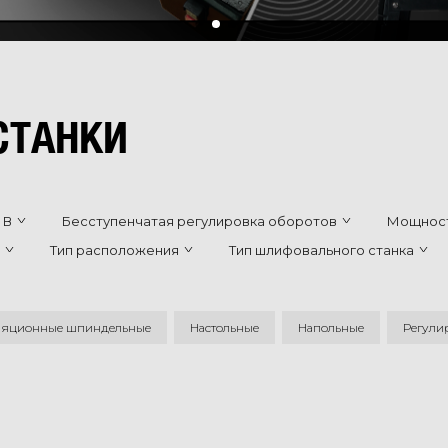
СТАНКИ
 В
Бесступенчатая регулировка оборотов
Мощност
Тип расположения
Тип шлифовального станка
яционные шпиндельные
Настольные
Напольные
Регули