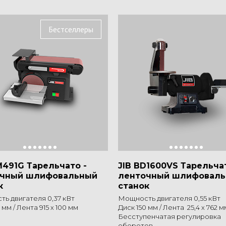
Бестселлеры
M491G Тарельчато -
JIB BD1600VS Тарельча
очный шлифовальный
ленточный шлифовал
к
станок
ь двигателя 0,37 кВт
Мощность двигателя 0,55 кВт
 мм / Лента 915 х 100 мм
Диск 150 мм / Лента 25,4 х 762 м
Бесступенчатая регулировка
оборотов