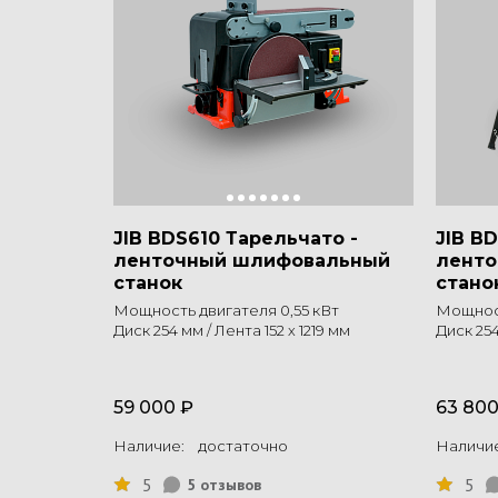
JIB BDS610 Тарельчато -
JIB B
ленточный шлифовальный
лент
станок
стано
Мощность двигателя 0,55 кВт
Мощност
Диск 254 мм / Лента 152 х 1219 мм
Диск 254
59 000 ₽
63 800
Наличие: достаточно
Наличие
5
5
5 отзывов