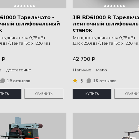
D61000 Тарельчато -
JIB BD61000 B Тарельча
очный шлифовальный
ленточный шлифовал
к
станок
ь двигателя 0,75 кВт
Мощность двигателя 0,75 кВт
мм / Лента 150 х 1220 мм
Диск 250мм / Лента 150 х 1220 м
 ₽
42 700 ₽
е: достаточно
Наличие: мало
5
19 отзывов
18 отзывов
ПИТЬ
СРАВНИТЬ
КУПИТЬ
СРАВНИ