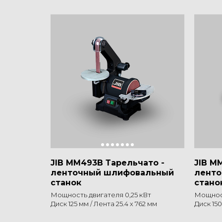
JIB MM493B Тарельчато -
JIB M
ленточный шлифовальный
лент
станок
стано
Мощность двигателя 0,25 кВт
Мощност
Диск 125 мм / Лента 25.4 х 762 мм
Диск 150