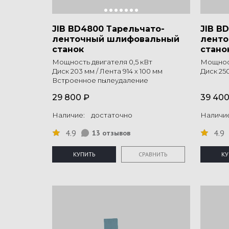
JIB BD4800 Тарельчато-
JIB B
ленточный шлифовальный
лент
станок
стано
Мощность двигателя 0,5 кВт
Мощност
Диск 203 мм / Лента 914 х 100 мм
Диск 250
Встроенное пылеудаление
29 800 ₽
39 400
Наличие: достаточно
Наличи
4.9
4.9
13 отзывов
КУПИТЬ
СРАВНИТЬ
КУ