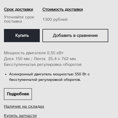
Срок доставки
Стоимость доставки
Уточняйте срок
1300 рублей
поставки
Купить
Добавить в сравнение
Мощность двигателя 0,55 кВт
Диск 150 мм / Лента 25,4 х 762 мм
Бесступенчатая регулировка оборотов
Асинхронный двигатель мощностью 550 Вт с
бесступенчатой регулировкой оборотов.
Стабильное поддержание оборотов в зависимости от
нагрузки.
Подробнее
Быстрая замена шлифовальной ленты.
Наличие на складах
Торцевое шлифование заготовок под разными углами на
Купить запчасти
узле шлифовального диска.