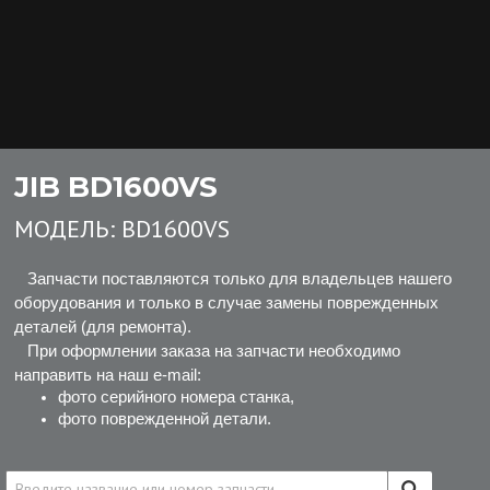
JIB BD1600VS
МОДЕЛЬ:
BD1600VS
Запчасти поставляются только для владельцев нашего
оборудования и только в случае замены поврежденных
деталей (для ремонта).
При оформлении заказа на запчасти необходимо
направить на наш e-mail:
фото серийного номера станка,
фото поврежденной детали.