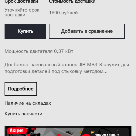
Срок доставки
Стоимость доставки
Уточняйте срок
1600 рублей
поставки
Купить
Добавить в сравнение
Мощность двигателя 0,37 кВт
Долбежно-пазовальный станок JIB MS3-8 служит для
подготовки деталей под стыковку методом
соединения шип-паз.
Станок оснащен двигателем 370 Вт
Подробнее
Станок и детали выполнена из массивного чугуна.
Конструкция имеет зафиксированную под углом 90
Наличие на складах
градусов колонну
Станок оснащен подставкой под инструменты
Купить запчасти
Рабочий стол размером 310 х 260 мм с регулируемым
упором
Станок оснащен многопозиционной ручкой регули...