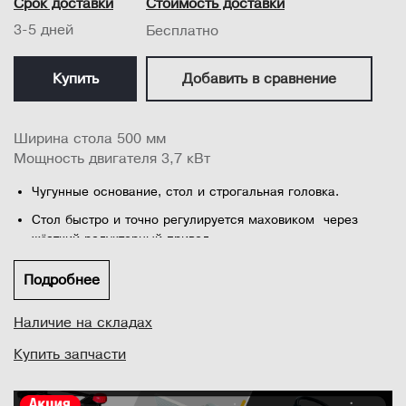
Срок доставки
Стоимость доставки
3-5 дней
Бесплатно
Купить
Добавить в сравнение
Ширина стола 500 мм
Мощность двигателя 3,7 кВт
Чугунные основание, стол и строгальная головка.
Стол быстро и точно регулируется маховиком через
жёсткий редукторный привод
Чугунные расширители столов
Подробнее
Конструкция корпуса на мобильной базе
Наличие на складах
Зубчатый стальной подающий ролик и полиуретановый
выводной ролик обеспечивают плавное и эффективное
Купить запчасти
перемещение заготовки.
Когтевая защита, предусмотренная на стороне подачи,