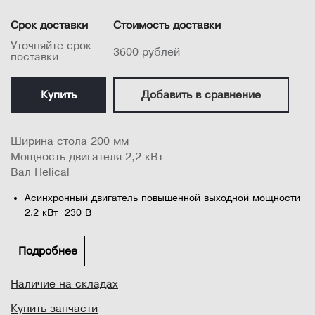
Срок доставки
Стоимость доставки
Уточняйте срок
3600 рублей
поставки
Купить
Добавить в сравнение
Ширина стола 200 мм
Мощность двигателя 2,2 кВт
Вал Helical
Асинхронный двигатель повышенной выходной мощности
2,2 кВт 230 В
Большие чугунные столы с прецизионной чистовой
механической обработкой обеспечивают высокую
Подробнее
точность.
Наличие на складах
Установленный по центру большой чугунный
параллельный упор, с возможностью наклона от -45° до
Купить запчасти