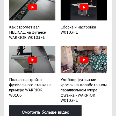
Как строгает вал
Сборка и настройка
HELICAL, на фуганке
W0103FL
WARRIOR W0103FL
Полная настройка
Удобное фугование
фуговального станка на
кромок на доработанном
примере WARRIOR
параллельном упоре
W0106
фуганка - WARRIOR
W0103FL
Смотреть больше видео