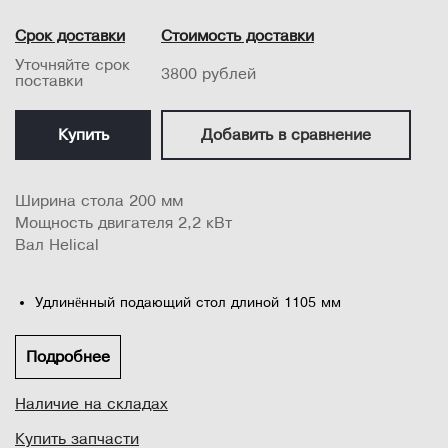
Срок доставки
Стоимость доставки
Уточняйте срок
3800 рублей
поставки
Купить
Добавить в сравнение
Ширина стола 200 мм
Мощность двигателя 2,2 кВт
Вал Helical
Удлинённый подающий стол длиной 1105 мм
обеспечивает высокоточную опору заготовки
Асинхронный двигатель повышенной выходной мощности
Подробнее
2,2 кВт 400 В
Наличие на складах
Уникальный опорный механизм с параллелограммом при
подъёме и опускании столов обеспечивает перемещение
Купить запчасти