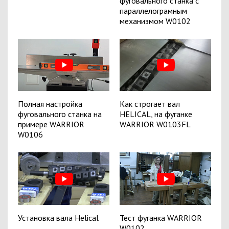
фуговального станка с
параллелограмным
механизмом W0102
Полная настройка
Как строгает вал
фуговального станка на
HELICAL, на фуганке
примере WARRIOR
WARRIOR W0103FL
W0106
Установка вала Helical
Тест фуганка WARRIOR
W0102