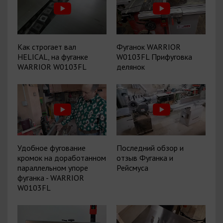
Как строгает вал
Фуганок WARRIOR
HELICAL, на фуганке
W0103FL Прифуговка
WARRIOR W0103FL
делянок
Удобное фугование
Последний обзор и
кромок на доработанном
отзыв Фуганка и
параллельном упоре
Рейсмуса
фуганка - WARRIOR
W0103FL