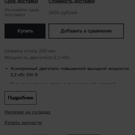
Срок доставки
Стоимость доставки
Уточняйте срок
3600 рублей
поставки
Купить
Добавить в сравнение
Ширина стола 200 мм
Мощность двигателя 2,2 кВт
Асинхронный двигатель повышенной выходной мощности
2,2 кВт 230 В
Большие чугунные столы с прецизионной чистовой
механической обработкой обеспечивают высокую
точность.
Подробнее
Установленный по центру большой чугунный
Наличие на складах
параллельный упор, с возможностью наклона от -45° до
+ 45°.
Купить запчасти
Усиленный четырёхножевой режущий вал обеспечивает
быстрое резание при отличной чистотой обработки.