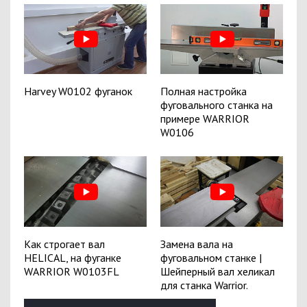
Harvey W0102 фуганок
Полная настройка
фуговального станка на
примере WARRIOR
W0106
Как строгает вал
Замена вала на
HELICAL, на фуганке
фуговальном станке |
WARRIOR W0103FL
Шейперный вал хеликал
для станка Warrior.