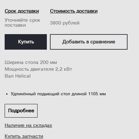
Срок доставки
Стоимость доставки
Уточняйте срок
3800 рублей
поставки
Купить
Добавить в сравнение
Ширина стола 200 мм
Мощность двигателя 2,2 кВт
Вал Helical
Удлинённый подающий стол длиной 1105 мм
обеспечивает высокоточную опору заготовки
Асинхронный двигатель повышенной выходной мощности
Подробнее
2,2 кВт 400 В
Наличие на складах
Уникальный опорный механизм с параллелограммом при
подъёме и опускании столов обеспечивает перемещение
Купить запчасти