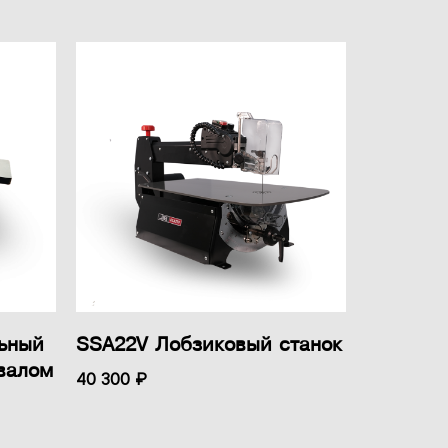
льный
SSA22V Лобзиковый станок
валом
40 300 ₽