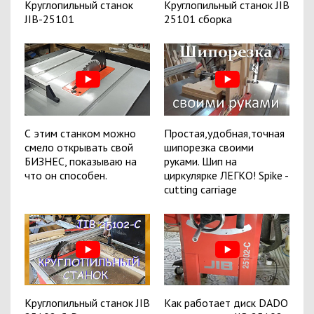
Круглопильный станок
Круглопильный станок JIB
JIB-25101
25101 сборка
С этим станком можно
Простая,удобная,точная
смело открывать свой
шипорезка своими
БИЗНЕС, показываю на
руками. Шип на
что он способен.
циркулярке ЛЕГКО! Spike -
cutting carriage
Круглопильный станок JIB
Как работает диск DADO