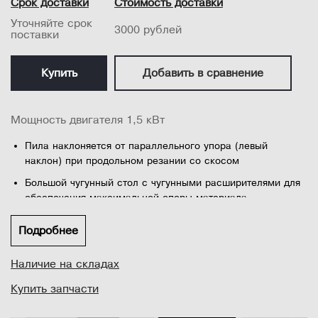
Срок доставки
Стоимость доставки
Уточняйте срок
3000 рублей
поставки
Купить
Добавить в сравнение
Мощность двигателя 1,5 кВт
Пила наклоняется от параллельного упора (левый
наклон) при продольном резании со скосом
Большой чугунный стол с чугунными расширителями для
обеспечения максимальной опоры материала
Подвижный угловой упор для использования в Т-
Подробнее
образном пазу с предустановленными углами на 45° и 90°
Асинхронный двигатель выходной мощностью 1,5 кВт
Наличие на складах
обеспечивает обработку труднообрабатываемых
заготовок
Купить запчасти