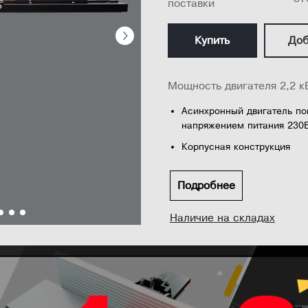
поставки
Купить
Доб
Мощность двигателя 2,2 к
Асинхронный двигатель п
напряжением питания 230
Корпусная конструкция
Профессиональный паралл
для высоких и низких заго
Подробнее
Пила наклоняется от пара
Наличие на складах
резании со скосом
Большой чугунный стол с 
максимальной опоры м...