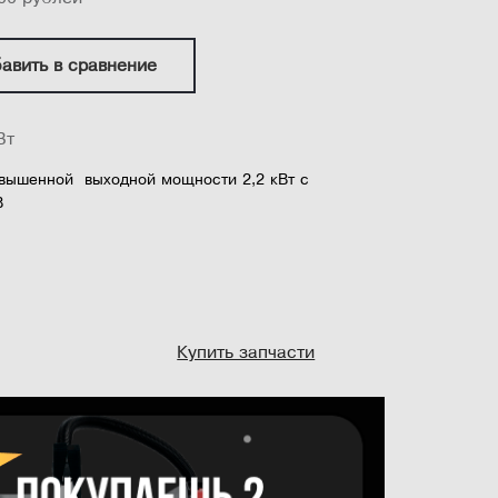
авить в сравнение
Вт
овышенной выходной мощности 2,2 кВт с
В
ельный упор из стали с алюминиевым упором
товок
ллельного упора (левый наклон) при продольном
Купить запчасти
чугунными удлинителями для обеспечения