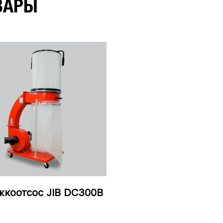
ВАРЫ
жкоотсос JIB DC300B