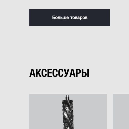
Частота вращения
Вылет шпинделя
Больше товаров
Ход пиноли шпинделя
Максимальный размер сверла
Глубина пиления при 90° x 0°
Установка
Глубина пиления при 90° x 45°
АКСЕССУАРЫ
Глубина пиления при 45° x 0°
Бесступенчатая регулировка оборотов
Регулировка наклона рабочего стола