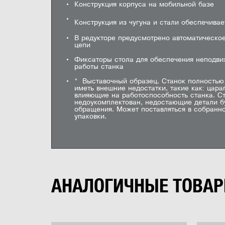
0
Конструкция корпуса на мобильной базе
3
0 оценок
Частота вращения режущего вала
5
2
Конструкция из чугуна и стали обеспечивае
Число ножей
1
Технический паспорт
Картинка
В редукторе предусмотрено автоматическое
Размер ножей
цепи
Диаметр режущего вала
Фиксаторы стола для обеспечения неподви
работы станка
Минимальная толщина заготовки
* Выставочный образец. Станок полностью
иметь внешние недостатки, такие как: цара
Максимальная ширина заготовки
Установка цифрового индикатора на рейсм
влияющие на работоспособность станка. С
Warrior 0204. Впечатление от рейсмуса
недоукомплектован, недостающие детали б
Максимальная глубина резания
Название
обращения. Может поставляться в собранно
упаковки.
Максимальная толщина заготовки
Цена
Номинальная потребляемая мощность
АНАЛОГИЧНЫЕ ТОВА
Номинальное напряжение, В
Диаметр пильного диска
Посадочный диаметр диска