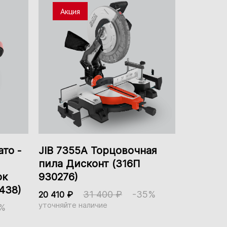
Акция
Есть
330 мм
350 мм
Подшипники
то -
JIB 7355А Торцовочная
пила Дисконт (316П
ок
930276)
438)
31 400 ₽
-35%
20 410 ₽
уточняйте наличие
%