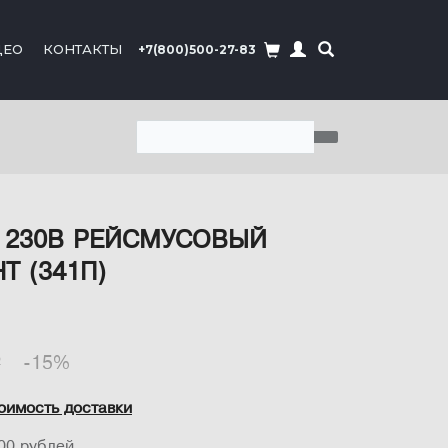
ДЕО
КОНТАКТЫ
+7(800)500-27-83
 230В РЕЙСМУСОВЫЙ
Т (341П)
₽
-15%
оимость доставки
00 рублей