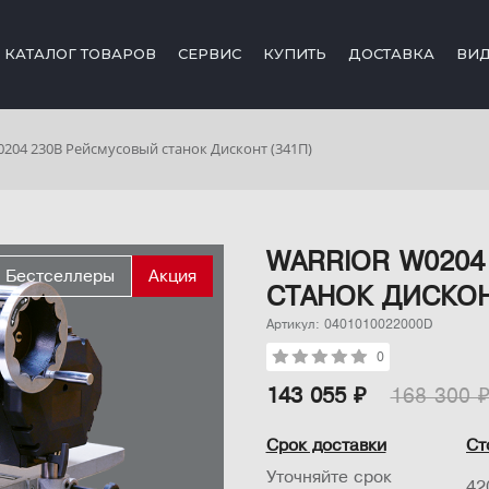
КАТАЛОГ ТОВАРОВ
СЕРВИС
КУПИТЬ
ДОСТАВКА
ВИ
204 230В Рейсмусовый станок Дисконт (341П)
WARRIOR W0204
Бестселлеры
Акция
СТАНОК ДИСКОН
Артикул: 0401010022000D
0
143 055 ₽
168 300 
Срок доставки
Ст
Уточняйте срок
42