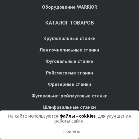
Оборудование WARRIOR
КАТАЛОГ ТОВАРОВ
Круглопильные станки
Ленточнопильные станки
Фуговальные станки
Рейсмусовые станки
Фрезерные станки
Фуговально-рейсмусовые станки
Шлифовальные станки
На сайте используются
файлы - cokkies
, для улучшения
Сверлильные станки
работы сайта.
Токарные станки
Принять