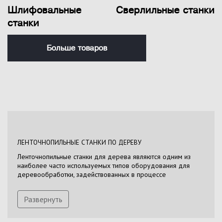
Шлифовальные
Сверлильные станки
станки
Больше товаров
ЛЕНТОЧНОПИЛЬНЫЕ СТАНКИ ПО ДЕРЕВУ
Ленточнопильные станки для дерева являются одним из
наиболее часто используемых типов оборудования для
деревообработки, задействованных в процессе
распиливания крупногабаритных заготовок. Эти устройства
обладают возможностью совершать разрезы под
Развернуть
множеством углов с максимальной глубиной до 483 мм.
Высокая производительность и скорость реза
обеспечиваются за счет мощности электродвигателя и