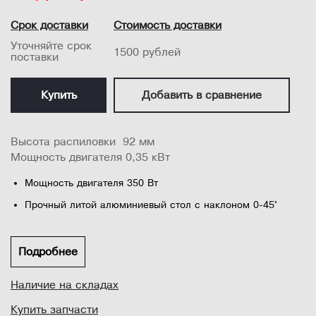
Срок доставки
Стоимость доставки
Уточняйте срок
1500 рублей
поставки
Купить
Добавить в сравнение
Высота распиловки 92 мм
Мощность двигателя 0,35 кВт
Мощность двигателя 350 Вт
Прочный литой алюминиевый стол с наклоном 0-45°
Быстрый сброс натяжения пильного полотна
Дополнительная светодиодная подсветка
Подробнее
Лазерный указатель линии реза
Наличие на складах
...
Усиленный профессиональный параллельный упор
Купить запчасти
Транспортир