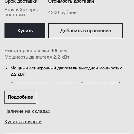
Срок доставки
Стоимость доставки
Уточняйте срок
4200 рублей
поставки
Купить
Добавить в сравнение
Высота распиловки 406 мм
Мощность двигателя 2,2 кВт
Мощный асинхронный двигатель выходной мощностью
2,2 кВт
Окно контроля пильного полотна обеспечивает четкий
обзор полотна во время работы
Подробнее
Чугунные маховики и эргономичные ручки обеспечивают
плавную и легкую регулировку станка
Наличие на складах
Чугунный узел наклона поворота стола для максимальной
поддержки и устойчивости
Купить запчасти
Удобно расположенные двойные 4-дюймовые (100 мм)