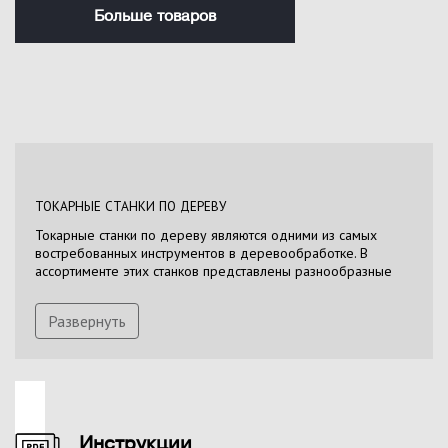
Больше товаров
ТОКАРНЫЕ СТАНКИ ПО ДЕРЕВУ
Токарные станки по дереву являются одними из самых
востребованных инструментов в деревообработке. В
ассортименте этих станков представлены разнообразные
модели, отличающиеся размерами, мощностью двигателя и
конструктивными особенностями. Эти устройства
Развернуть
предназначены для выполнения токарных операций с
древесиной, включая использование различных режущих
инструментов и дополнительные операции с помощью
специализированных приспособлений. Размер и мощность
двигателя определяют их сферу применения, будь то
промышленные предприятия, домашние мастерские,
мебельные производства или багетные мастерские.
Инструкции