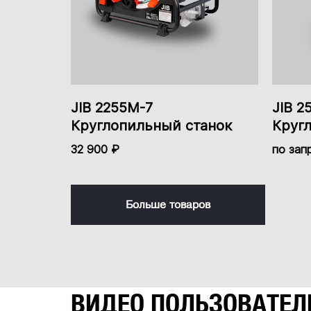
Посадочный диаметр диска
Расширители стола
Мобильная база в комплекте
JIB 2255M-7
JIB 2
Толщина заготовки максимальная
Круглопильный станок
Круг
Ширина заготовки максимальная
32 900 ₽
по зап
Расположение двигателя
Число ножей режущего вала
Больше товаров
Режущий вал
Максимальный диаметр режущего инструмента
Перемещение шпинделя
Частота вращения
ВИДЕО ПОЛЬЗОВАТЕЛ