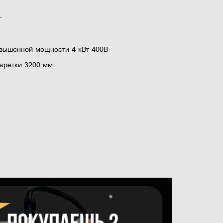
ВТ
овышенной мощности 4 кВт 400В
каретки 3200 мм
н перед основным диском и позволяет проводить
иалов без риска появления сколов
ижного стола (правый наклон)
чугунными удлинителями для обеспечения