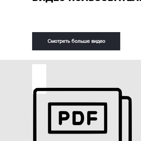
Расстояние между центрами
Скорость шпинделя
Максимальный диаметр обработки над станиной
Смотреть больше видео
Бесступенчатая регулировка оборотов
Глубина пиления при 45° x 45°
Глубина пиления при 45° х 90°
Глубина пиления при 0° х 90°
Глубина пиления при 0° х 45°(слева)
Глубина пиления при 0° х 45° (справа)
Регулировка наклона рабочего стола