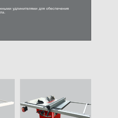
при
45° 67 мм
унными удлинителями для обеспечения
ала.
л справа от диска
1250 мм
л слева от диска
3900 мм
илок
120 мм
левое
22101 SC
JIB 22101 HL
JIB PT250A B
3900 мм
мусовый станок с
Рейсмусовый станок с
Фуговально-
ентным валом
валом Helical
рейсмусовый ст
860 мм
онт (341П)
телями
1200?360 мм
УПИТЬ
КУПИТЬ
КУПИТЬ
560/680 кг
1300х1000х1100мм
80 ₽
79 600 ₽
47 900 ₽
е (Д х Ш х В)
6700х5410х1500 мм
Вт
2 кВт
1,5 кВт
В
230 В
230 В