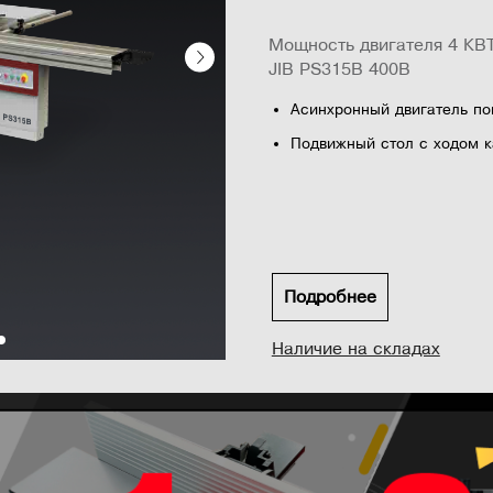
Мощность двигателя 4 К
JIB PS315B 400В
Асинхронный двигатель п
Подвижный стол с ходом 
Подрезной диск расположе
распиловку плитных матер
Корпусная конструкция
Пила наклоняется от подв
Подробнее
Большой чугунный стол с 
максимальн...
Наличие на складах