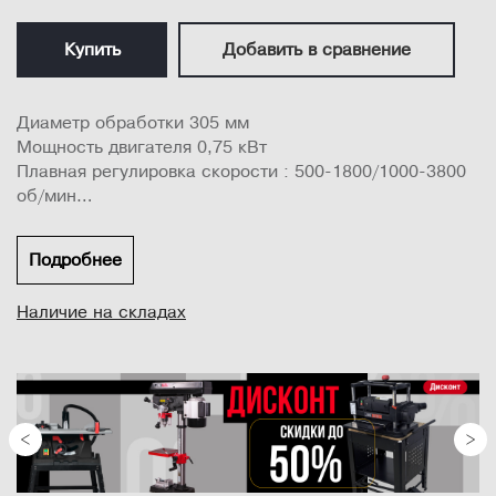
Купить
Добавить в сравнение
Диаметр обработки 305 мм
Мощность двигателя 0,75 кВт
Плавная регулировка скорости : 500-1800/1000-3800
об/мин
Электронное управление оборотами двигателя
обеспечивает изменение частоты вращения без
Подробнее
потери мощности
Прочная станина из высококачественного чугуна
Наличие на складах
Поверхность станины ровная и хорошо отшлифована
Станок имеет качественное покрытие двумя видами
порошковой краски
Лампа подсветки на гибкой ножке...