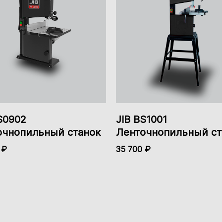
Стал
В комплектацию не
входит и
Есть
Нет
приобретается
отдельно.
120 мм
114 
204 мм
156 мм
305 
S0902
JIB BS1001
очнопильный станок
Ленточнопильный ст
12
 ₽
35 700 ₽