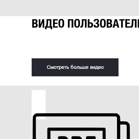
Расстояние между центрами
ВИДЕО ПОЛЬЗОВАТЕЛ
Скорость шпинделя
Максимальный диаметр обработки над станиной
Бесступенчатая регулировка оборотов
Глубина пиления при 45° x 45°
Смотреть больше видео
Глубина пиления при 45° х 90°
Глубина пиления при 0° х 90°
Глубина пиления при 0° х 45°(слева)
Глубина пиления при 0° х 45° (справа)
Регулировка наклона рабочего стола