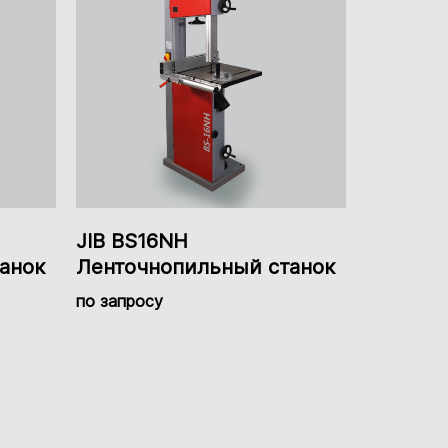
ь
Сталь
Нет
Есть
мм
114 мм
120 мм
мм
305 мм
252 мм
JIB BS16NH
анок
Ленточнопильный станок
Helical
по запросу