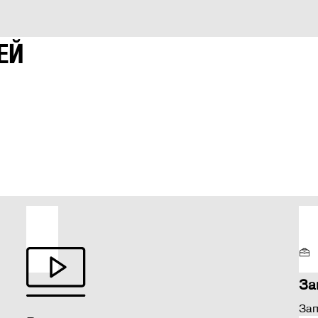
ЕЙ
За
Зап