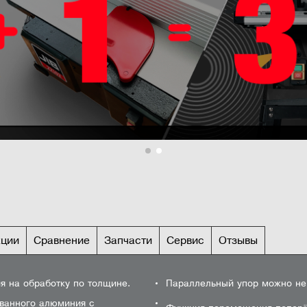
кции
Сравнение
Запчасти
Сервис
Отзывы
ИКИ
ОСНОВ
я на обработку по толщине.
Параллельный упор можно не
4 кВт 400В
Длина фуговального стола
0
Деталировка
Сервисный центр
Техническая Поддержка
0
ванного алюминия с
кВт (15А суммарно или 5А на 1
Скорость подачи заготовки