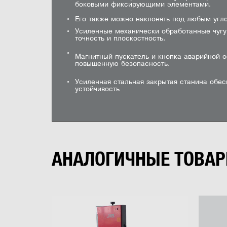
0
боковыми фиксирующими элементами.
ток)
ф
3
0 оценок
2
Его также можно наклонять под любым угло
Частота вращения режущего вала
1
Усиленные механически обработанные чуг
Картинка
Число ножей режущего вала
точность и плоскостность.
Размер ножей
Магнитный пускатель и кнопка аварийной 
повышенную безопасность.
Диаметр режущего вала
Диаметр патрубка аспирации
Усиленная стальная закрытая станина обе
устойчивость
Ширина реза
Название
Максимальная глубина реза
АНАЛОГИЧНЫЕ ТОВА
Цена
Номинальная потребляемая мощность
Номинальное напряжение, В
Диаметр пильного диска