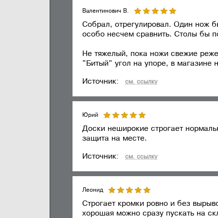
отде
регулировка, демонстрация в работе.
Валентинович В.
Ширина заготовки максимальная
156 
Собрал, отрегулировал. Один нож бы
особо несчем сравнить. Столы бы п
Число ножей режущего вала
2
Не тяжелый, пока ножи свежие режет
Режущий вал
"Битый" угол на упоре, в магазине 
Источник:
см. ссылку
Юрий
Доски неширокие строгает нормальн
защита на месте.
Источник:
см. ссылку
Леонид
Строгает кромки ровно и без вырыв
хорошая можно сразу пускать на скл