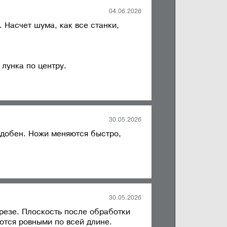
отдельно.
отдельно.
ка JIB 22102 hl
04.06.2026
156 мм
156 мм
 Насчет шума, как все станки,
12
Helical
 лунка по центру.
30.05.2026
удобен. Ножи меняются быстро,
30.05.2026
резе. Плоскость после обработки
аются ровными по всей длине.