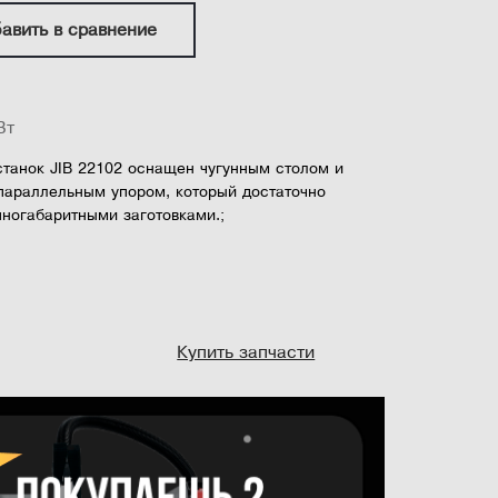
авить в сравнение
Вт
танок JIB 22102 оснащен чугунным столом и
параллельным упором, который достаточно
пногабаритными заготовками.;
гателем мощностью 1,1 кВт, патрубком аспирации
ой системой сбора пыли, регулировкой наклона
углом 45 ° и простым в настройке режущим валом.
Купить запчасти