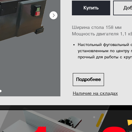
Купить
Доб
Ширина стола 158 мм
Мощность двигателя 1,1 к
Настольный фуговальный с
установленным по центру 
прочный для работы с кру
Станок также оснащен дви
опилок 63,5 мм, встроенн
параллельного упора под 
Подробнее
Станок осн...
Наличие на складах