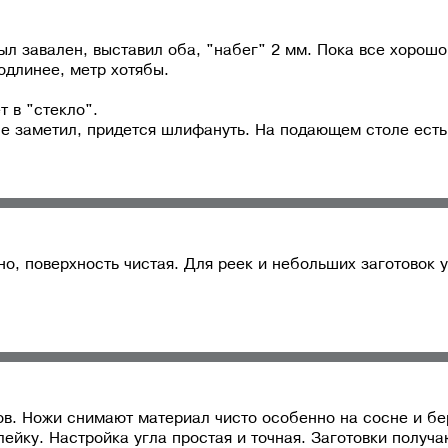
льно.
отдельно.
отдельно.
стан
мм
156 мм
156 мм
л завален, выставил оба, "набег" 2 мм. Пока все хорошо.
одлинее, метр хотябы.
12
2
 в "стекло".
не заметил, придется шлифануть. На подающем столе есть
о, поверхность чистая. Для реек и небольших заготовок 
ов. Ножи снимают материал чисто особенно на сосне и бе
ейку. Настройка угла простая и точная. Заготовки получ