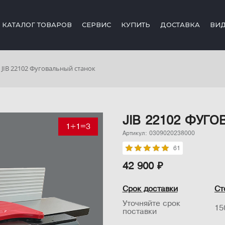
КАТАЛОГ ТОВАРОВ
СЕРВИС
КУПИТЬ
ДОСТАВКА
ВИ
JIB 22102 Фуговальный станок
JIB 22102 ФУГ
1+1=3
Артикул: 0309020238000
61
42 900 ₽
Срок доставки
Ст
Уточняйте срок
15
поставки