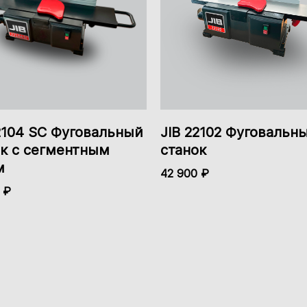
2104 SC Фуговальный
JIB 22102 Фуговальн
ок с сегментным
станок
м
42 900 ₽
 ₽