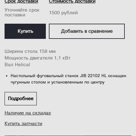
Срок доставки
Стоимость доставки
Уточняйте срок
1500 рублей
поставки
Купить
Добавить в сравнение
Ширина стола 158 мм
Мощность двигателя 1,1 кВт
Вал Helical
Настольный фуговальный станок JIB 22102 HL оснащен
чугунным столом и установленным по центру
параллельным упором, который достаточно прочный для
работы с крупногабаритными заготовками.
Подробнее
Станок также оснащен двигателем мощностью 1,1 кВт,
патрубком аспирации опилок 63,5 мм, встроенной
Наличие на складах
системой сбора пыли, регулировкой наклона
Купить запчасти
параллельного упора под углом 45 ° и простым в
настройке режущим валом.