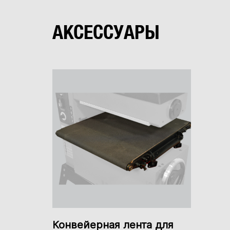
Частота вращения
Вылет шпинделя
АКСЕССУАРЫ
Ход пиноли шпинделя
Максимальный размер сверла
Глубина пиления при 90° x 0°
Установка
Глубина пиления при 90° x 45°
Глубина пиления при 45° x 0°
Бесступенчатая регулировка оборотов
Регулировка наклона рабочего стола
Конвейерная лента для