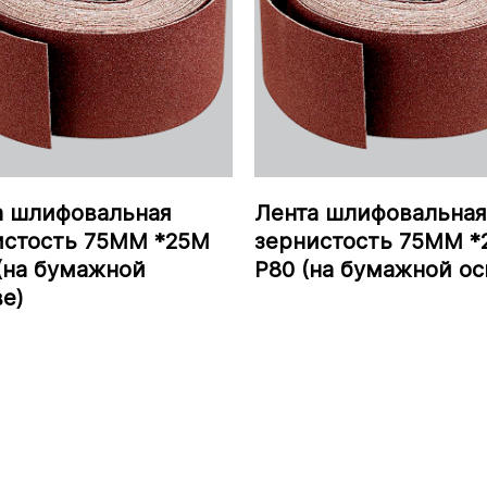
а шлифовальная
Лента шлифовальная
истость 75ММ *25М
зернистость 75ММ *
(на бумажной
P80 (на бумажной ос
е)