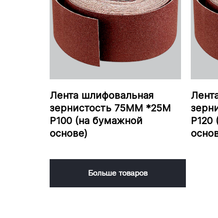
Лента шлифовальная
Лент
зернистость 75ММ *25М
зерн
P100 (на бумажной
P120 
основе)
основ
Больше товаров