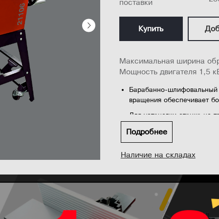
поставки
Купить
Доб
Максимальная ширина обр
Мощность двигателя 1,5 к
Барабанно-шлифовальный с
вращения обеспечивает бо
Для установки станка не т
клиноременный привод и ж
Подробнее
Станок имеет легкий дост
максимальные размеры обр
Наличие на складах
переворотом) мм, высота 1