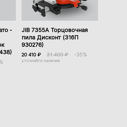
Есть
то -
JIB 7355А Торцовочная
пила Дисконт (316П
330 мм
ок
930276)
350 мм
438)
31 400 ₽
-35%
20 410 ₽
уточняйте наличие
Подшипники
%