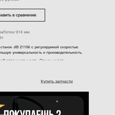
авить в сравнение
аботки 914 мм
Вт
танок JIB 21106 с регулируемой скоростью
льшую универсальность и производительность.
ребуется много места. Станок имеет
есткую стальную конструкцию.
уп к механизму замены шлифовальной ленты, а
абатываемой заготовки (ширина 914 (с
Купить запчасти
27 мм...