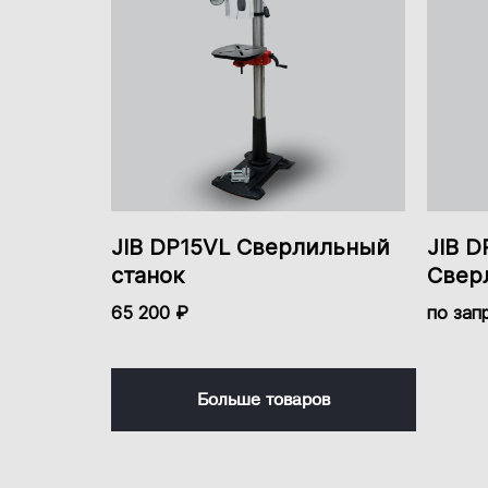
Расширители стола
Мобильная база в комплекте
Высота распиловки
Диаметр маховика
Тип узла поддержки
JIB DP15VL Сверлильный
JIB D
Толщина заготовки максимальная
станок
Свер
Ширина заготовки максимальная
65 200 ₽
по зап
Расположение двигателя
Число ножей режущего вала
Больше товаров
Максимальный диаметр режущего инструмента
Перемещение шпинделя