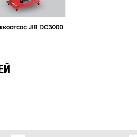
жкоотсос JIB DC3000
ЕЙ