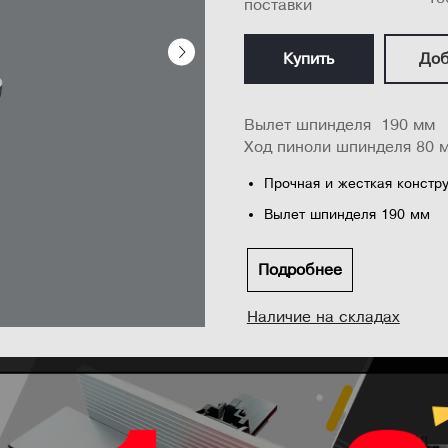
поставки
Купить
Доб
Вылет шпинделя 190 мм
Ход пиноли шпинделя 80 
Прочная и жесткая констру
Вылет шпинделя 190 мм
Ход пиноли шпинделя 80 
Подробнее
Защита рабочей зоны
Подсветка рабочей зоны
Наличие на складах
Лазерная система указани
Точно отшлифованный чугу
Быстрозажимной патрон М
Диапазон регулировки обо