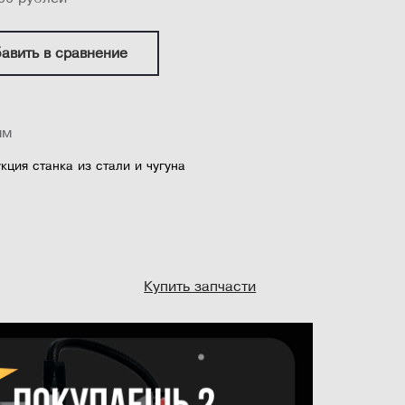
авить в сравнение
мм
кция станка из стали и чугуна
мм
Купить запчасти
я оси сверления
нный рабочий стол
K2 16 мм
ротов 180-2740 об/ мин, 12 скоростей