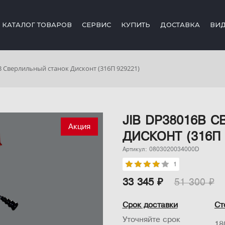
КАТАЛОГ ТОВАРОВ
СЕРВИС
КУПИТЬ
ДОСТАВКА
ВИ
B Сверлильный станок Дисконт (316П 929221)
JIB DP38016B 
Акция
ДИСКОНТ (316П 
Артикул: 0803020034000D
1
33 345 ₽
51 300 ₽
Срок доставки
Ст
Уточняйте срок
18