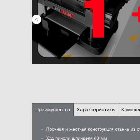
Преимущества
Характеристики
Компле
ВСЕ ХАРАКТЕРИСТ
Прочная и жесткая конструкция станка из с
Защита патрона
Максимальный размер сверла
5
Инструкция
Задать вопрос
Инструкция
4
Ход пиноли шпинделя 80 мм
Лазерная система
Вылет шпинделя