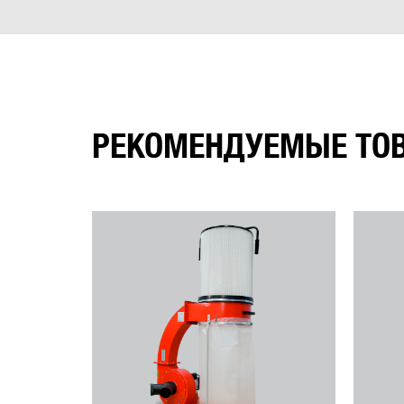
Частота вращения
Вылет шпинделя
Ход пиноли шпинделя
Максимальный размер сверла
РЕКОМЕНДУЕМЫЕ ТО
Глубина пиления при 90° x 0°
Установка
Глубина пиления при 90° x 45°
Глубина пиления при 45° x 0°
Бесступенчатая регулировка оборотов
Регулировка наклона рабочего стола