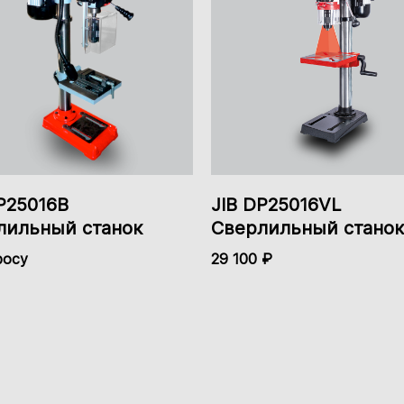
Алюминий
В комплектацию не
В комплектацию не
входит и
входит и
Нет
приобретается
приобретается
отдельно.
отдельно.
P25016B
JIB DP25016VL
лильный станок
Сверлильный станок
156 мм
росу
29 100 ₽
437
50 мм
0-40 мм