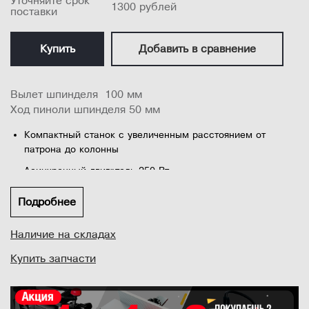
Уточняйте срок
1300 рублей
поставки
Купить
Добавить в сравнение
Вылет шпинделя 100 мм
Ход пиноли шпинделя 50 мм
Компактный станок с увеличенным расстоянием от
патрона до колонны
Асинхронный двигатель 250 Вт
5 скоростей
Подробнее
Прочное чугунное основание
...
Наличие на складах
Жесткий рабочий стол из чугуна
Подсветка рабочей зоны
Купить запчасти
Лазерная система указания оси сверления
Термозащита двигателя от перегрузки