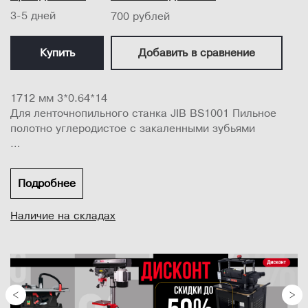
3-5 дней
700 рублей
Купить
Добавить в сравнение
1712 мм 3*0.64*14
Для ленточнопильного станка JIB BS1001 Пильное
полотно углеродистое с закаленными зубьями
1712 мм 3*0.64*14 TPI
Подробнее
Для ленточнопильного станка
JIB BS1001
Наличие на складах
...