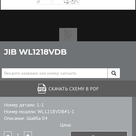
JIB WL1218VDB
СКАЧАТЬ СХЕМУ В PDF
Номер детали:
1-1
Номер модели:
WL1218VDB#1-1
Описание:
Шайба 04
Цена: