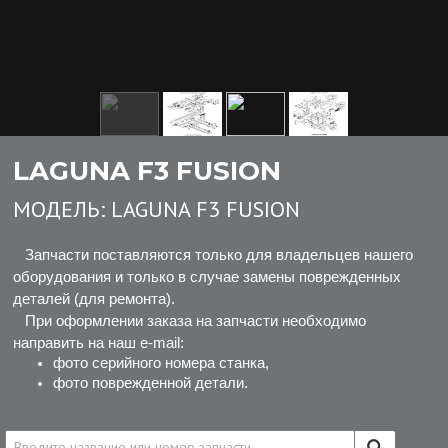
LAGUNA F3 FUSION
МОДЕЛЬ:
LAGUNA F3 FUSION
Запчасти поставляются только для владельцев нашего
оборудования и только в случае замены поврежденных
деталей (для ремонта).
При оформлении заказа на запчасти необходимо
направить на наш e-mail:
фото серийного номера станка,
фото поврежденной детали.