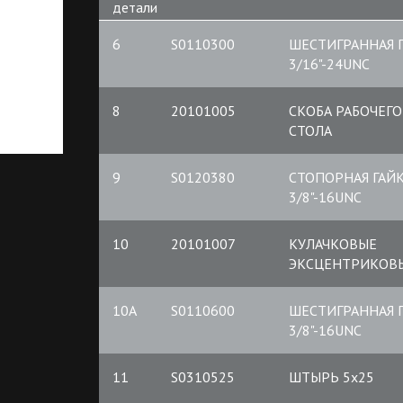
детали
6
S0110300
ШЕСТИГРАННАЯ 
3/16"-24UNC
8
20101005
СКОБА РАБОЧЕГО
СТОЛА
9
S0120380
СТОПОРНАЯ ГАЙ
3/8"-16UNC
10
20101007
КУЛАЧКОВЫЕ
ЭКСЦЕНТРИКОВ
10A
S0110600
ШЕСТИГРАННАЯ 
3/8"-16UNC
11
S0310525
ШТЫРЬ 5x25