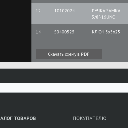
12
10102024
РУЧКА ЗАМКА
3/8"-16UNC
14
S0400525
КЛЮЧ 5x5x25
Скачать схему в PDF
ТАЛОГ ТОВАРОВ
ПОКУПАТЕЛЮ