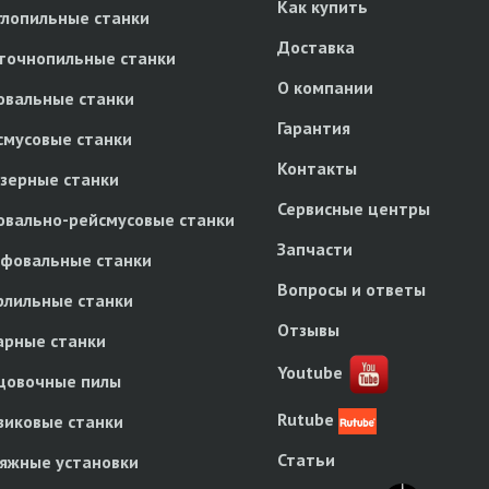
Как купить
глопильные станки
Доставка
точнопильные станки
О компании
овальные станки
Гарантия
смусовые станки
Контакты
зерные станки
Сервисные центры
овально-рейсмусовые станки
Запчасти
фовальные станки
Вопросы и ответы
рлильные станки
Отзывы
арные станки
Youtube
цовочные пилы
Rutube
зиковые станки
Статьи
яжные установки