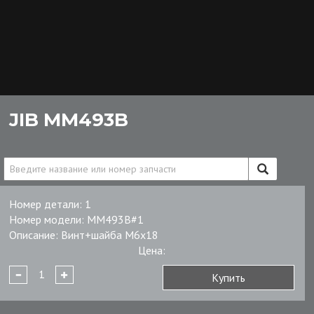
JIB MM493B
Номер детали:
1
Номер модели:
MM493B#1
Описание:
Винт+шайба M6x18
Цена:
Купить