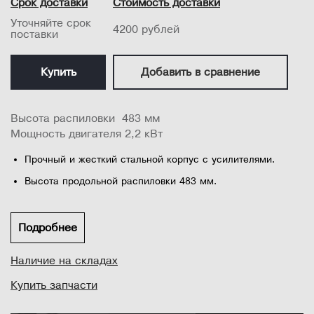
Срок доставки
Стоимость доставки
Уточняйте срок
4200 рублей
поставки
Купить
Добавить в сравнение
Высота распиловки 483 мм
Мощность двигателя 2,2 кВт
Прочный и жесткий стальной корпус с усилителями.
Высота продольной распиловки 483 мм.
Максимальная ширина заготовки (слева от пилы) 444 мм.
Направляющие ролики для обеспечения дополнительной
Подробнее
точности и длительного срока службы.
Наличие на складах
Мощный асинхронный двигатель выходной мощностью
2,2 кВт.
Купить запчасти
Точно отшлифованный чугунный рабочий стол.