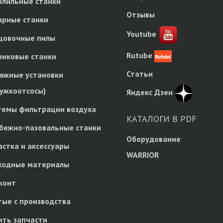
рлильные станки
Отзывы
арные станки
Youtube
цовочные пилы
Rutube
зиковые станки
Статьи
яжные установки
ружкоотсосы)
Яндекс Дзен
темы фильтрации воздуха
КАТАЛОГИ В PDF
бежно-пазовальные станки
Оборудование
астка и аксессуары
WARRIOR
ходные материалы
конт
тые с производства
ить запчасти