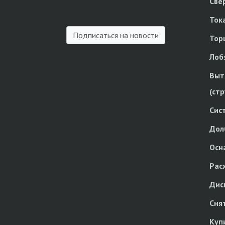
Све
Ток
Подписаться на новости
Тор
Лоб
Выт
(ст
Сис
Дол
Осн
Рас
Дис
Сня
Куп