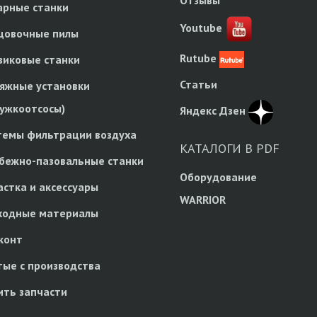
Отзывы
арные станки
Youtube
цовочные пилы
Rutube
зиковые станки
Статьи
яжные установки
ружкоотсосы)
Яндекс Дзен
темы фильтрации воздуха
КАТАЛОГИ В PDF
бежно-пазовальные станки
Оборудование
астка и аксессуары
WARRIOR
ходные материалы
конт
тые с производства
ить запчасти