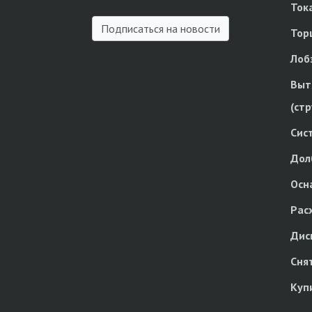
Ток
Подписаться на новости
Тор
Лоб
Выт
(ст
Сис
Дол
Осн
Рас
Дис
Сня
Куп